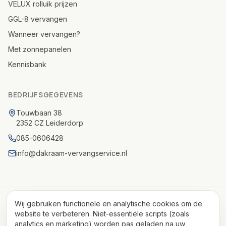
VELUX rolluik prijzen
GGL-8 vervangen
Wanneer vervangen?
Met zonnepanelen
Kennisbank
BEDRIJFSGEGEVENS
Touwbaan 38
2352 CZ Leiderdorp
085-0606428
info@dakraam-vervangservice.nl
© 2026 Dakraam Vervangservice. All Rights Reserved.
Wij gebruiken functionele en analytische cookies om de
KvK 82075972 · BTW NL862327210B01 · IBAN NL85INGB0006465189
website te verbeteren. Niet-essentiële scripts (zoals
analytics en marketing) worden pas geladen na uw