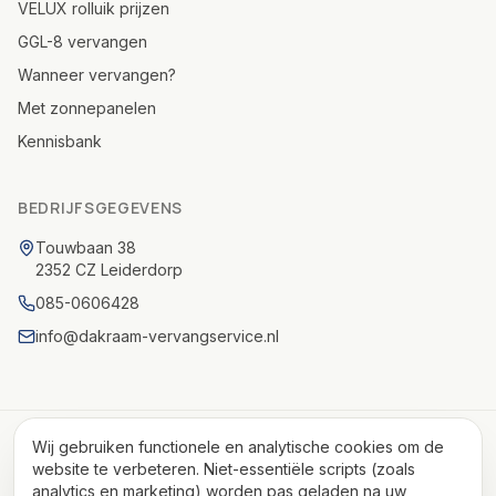
VELUX rolluik prijzen
GGL-8 vervangen
Wanneer vervangen?
Met zonnepanelen
Kennisbank
BEDRIJFSGEGEVENS
Touwbaan 38
2352 CZ Leiderdorp
085-0606428
info@dakraam-vervangservice.nl
© 2026 Dakraam Vervangservice. All Rights Reserved.
Wij gebruiken functionele en analytische cookies om de
KvK 82075972 · BTW NL862327210B01 · IBAN NL85INGB0006465189
website te verbeteren. Niet-essentiële scripts (zoals
analytics en marketing) worden pas geladen na uw