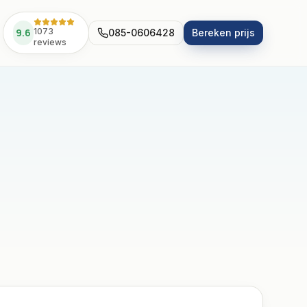
9.6
1073
085-0606428
Bereken prijs
reviews